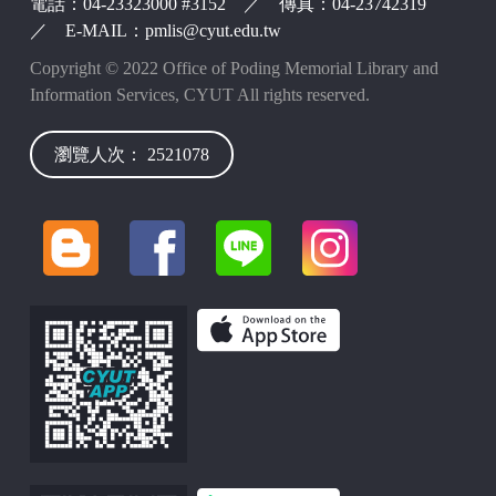
電話：04-23323000 #3152 ／ 傳真：04-23742319
／ E-MAIL：pmlis@cyut.edu.tw
Copyright © 2022 Office of Poding Memorial Library and
Information Services, CYUT All rights reserved.
瀏覽人次： 2521078