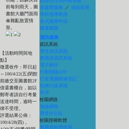
館際合作與跨校借書
前每到雨天，圖
多媒體服務
／
波錠影展
書館大廳門面雨
學科指導教授
傘雜亂散置情
各式服務申請
形。
圖書薦購
資訊服務
資訊系統
學生資訊系統
【活動時間與地
教職員資訊系統
點】
電子郵件
徵選收件：即日起
行動朝陽APP
～100/4/22(五)閉館
行政電腦維修登記
前繳交至圖書館2F
校務行政系統
借還書櫃台，如以
外字
郵寄者請自行考量
校園網路
送達時間，逾時一
無線網路
律不受理。
異常IP公告
評選結果公佈：
校園授權軟體
100/4/28(四)，
教職員軟體借用