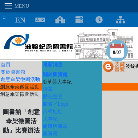
:::
8/07
首頁
最新消息
波錠
關於圖書館
關於圖資處
創意傘架徵圖活動
沿革與大事紀
創意傘架徵圖活動
沿革
創意傘架徵圖活動
歷任主管
館名／Logo
圖書館「創意
吉祥娃娃
大事紀
傘架徵圖活
組織與職掌
動」比賽辦法
圖資長