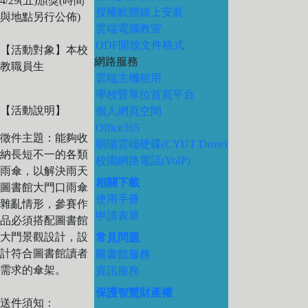
4/29(五)頒獎(時間
授權軟體線上安裝
與地點另行公佈)
雲端電腦教室
ODF開放文件格式
【活動對象】本校
網路服務
教職員生
雲端主機租用
學校暨單位首頁平台
【活動說明】
個人網頁空間
Office365
徵件主題：能夠收
朝陽雲端硬碟(CYUT Drive)
納長短不一的各類
校園網路電話(VoIP)
雨傘，以解決雨天
相關下載
圖書館大門口雨傘
使用手冊
雜亂情形，參賽作
申請表單
品必須搭配圖書館
大門景觀設計，設
常見問題
計符合圖書館讀者
圖書館服務
需求的傘架。
資訊服務
保護智慧財產權
送件須知：