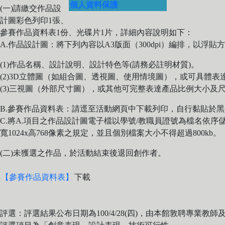
個人資料保護
(一)請繳交作品設
計圖彩色列印1張、
參賽作品資料表1份、光碟片1片，詳細內容說明如下：
A.作品設計圖：將下列內容以A3版面（300dpi）編排，以浮貼方
(1)作品名稱、設計說明、設計特色等(請務必註明材質)。
(2)3D立體圖（如組合圖、透視圖、使用情境圖），或可具體
(3)三視圖（外部尺寸圖），或其他可完整表達產品比例大小及
B.參賽作品資料表：請逕至活動網頁中下載列印，自行黏貼於
C.將A.項目之作品設計圖電子檔以學號/教職員證號為檔名依序儲
寬1024x高768像素之規定，並且個別檔案大小不得超過800kb。
(二)未獲選之作品，於活動結束後退回創作者。
【參賽作品資料表】
下載
評選：評選結果公布日期為100/4/28(四)，由本館敦聘專