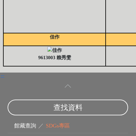
佳作
9613003 賴秀雯
:::
查找資料
館藏查詢
／
SDGs專區