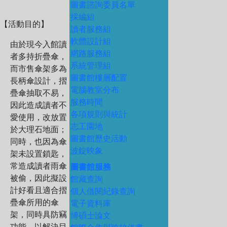
圖書諮詢委員名單
採編組
【活動目的】
讀者服務組
軟體設計組
由於現今入館讀
網路服務組
者多持折疊傘，
系統管理組
而市售傘架多為
圖書館樓層配置
長柄傘設計，摺
電腦教室分布
疊傘抽取不易，
服務時間
因此造成讀者不
各項規則與統計
愛使用，改放置
志工園地
於大理石地面；
圖書館歷史活動
同時，也因為傘
波錠映象
架未設置鎖匙，
常造成讀者雨傘
圖書館服務
被偷，因此擬設
館藏查詢
計好看且適合摺
個人借閱紀錄查詢
疊傘所用的傘
電子資料庫
架，同時具防竊
博碩士論文
功能，以解決目