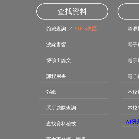
查找資料
館藏查詢
／
SDGs專區
資源
波錠書饗
電子
博碩士論文
電子
課程用書
電子
報紙
本校
系所薦購查詢
本校
AI研
查找資料秘技