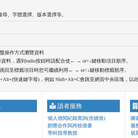
站搜尋、字體選擇、版本選擇等。
盤操作方式瀏覽資料
資料，遇到radio按鈕時請配合使← → or↑↓鍵移動項目順序。
一筆資料；當跳回至標籤項目時您可繼續利用← → or↑↓鍵移動標籤順序。
+Alt+(快速鍵字母)，例如 Shift+Alt+C會跳至網頁中央區塊，
源
讀者服務
個人借閱紀錄查詢(含續借)
圖
館際合作與跨校借書
服
學科指導教授
規