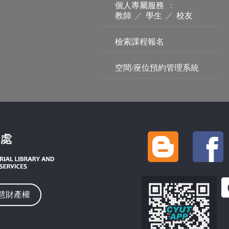
個人專屬服務
：
教師
／
學生
／
校友
檢索課程報名
空間/座位預約管理系統
慧財產權