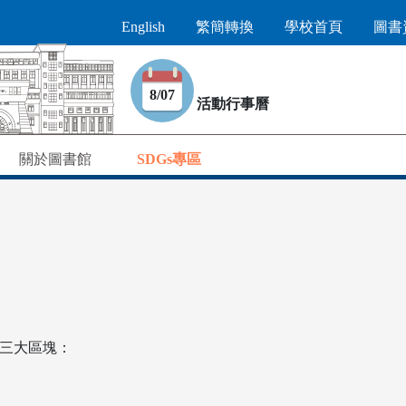
English
繁簡轉換
學校首頁
圖書
8/07
活動行事曆
關於圖書館
SDGs專區
三大區塊：