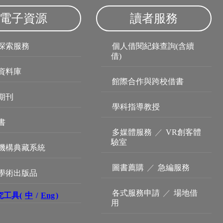
電子資源
讀者服務
探索服務
個人借閱紀錄查詢(含續
借)
資料庫
館際合作與跨校借書
期刊
學科指導教授
書
多媒體服務
／
VR創客體
驗室
機構典藏系統
圖書薦購
／
急編服務
學術出版品
各式服務申請
／
場地借
究工具(
中
/
Eng
)
用