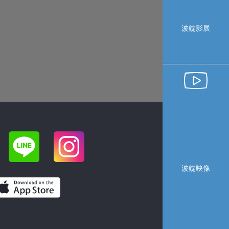
波錠影展
波錠映像