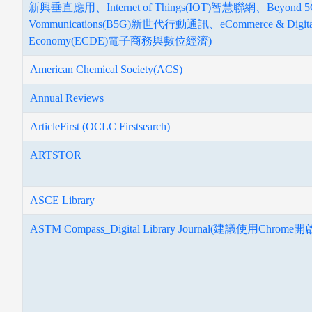
新興垂直應用、Internet of Things(IOT)智慧聯網、Beyond 5
Vommunications(B5G)新世代行動通訊、eCommerce & Digita
Economy(ECDE)電子商務與數位經濟)
American Chemical Society(ACS)
Annual Reviews
ArticleFirst (OCLC Firstsearch)
ARTSTOR
ASCE Library
ASTM Compass_Digital Library Journal(建議使用Chrome開
指導教授