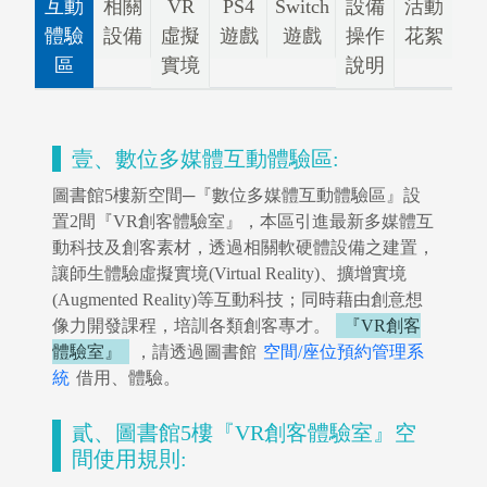
互動
相關
VR
PS4
Switch
設備
活動
體驗
設備
虛擬
遊戲
遊戲
操作
花絮
區
實境
說明
壹、數位多媒體互動體驗區:
圖書館5樓新空間─『數位多媒體互動體驗區』設
置2間『VR創客體驗室』，本區引進最新多媒體互
動科技及創客素材，透過相關軟硬體設備之建置，
讓師生體驗虛擬實境(Virtual Reality)、擴增實境
(Augmented Reality)等互動科技；同時藉由創意想
像力開發課程，培訓各類創客專才。
『VR創客
體驗室』
，請透過圖書館
空間/座位預約管理系
統
借用、體驗。
貳、圖書館5樓『VR創客體驗室』空
間使用規則: