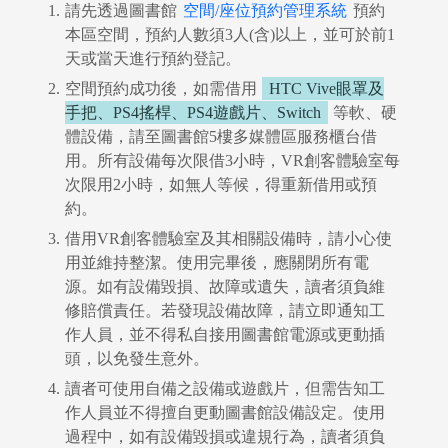
請先透過圖書館
空間/座位預約管理系統
預約
本區空間，預約人數須3人(含)以上，並可於前1
天或當天進行預約登記。
空間預約成功後，如需借用
HTC Vive眼罩及
手把、PS4搖桿、PS4遊戲片、Switch
等軟、硬
圖書薦購
體設備，請至圖書館5樓多媒體區服務櫃台借
用。所有設備每次限借3小時，VR創客體驗室每
次限用2小時，如無人等候，得重新借用或預
約。
借用VR創客體驗室及其相關設備時，請小心使
用並維持整潔。使用完畢後，應關閉所有電
源。如有設備毀損、故障或遺失，讀者須負維
修賠償責任。若發現設備故障，請立即通知工
作人員，並不得私自接用圖書館電源或更動插
頭，以免發生意外。
讀者可使用自備之設備或遊戲片，但需告知工
作人員並不得擅自更動圖書館設備設定。使用
過程中，如有設備毀損或違規行為，讀者須負