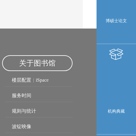
博硕士论文
关于图书馆
楼层配置
|
iSpace
服务时间
规则与统计
机构典藏
波锭映像