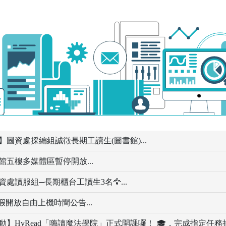
】圖資處採編組誠徵長期工讀生(圖書館)...
館五樓多媒體區暫停開放...
資處讀服組─長期櫃台工讀生3名🦅...
暑假開放自由上機時間公告...
動】HyRead「嗨讀魔法學院」正式開課囉！ 🎓，完成指定任務抽G