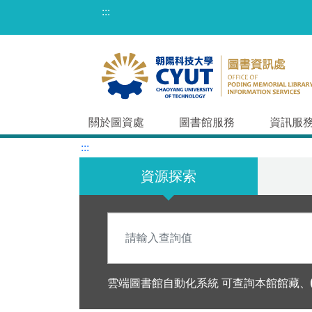
跳
:::
到
主
要
內
容
區
跳
關於圖資處
圖書館服務
資訊服
到
搜尋與資源入口
:::
主
要
資源探索
內
容
區
Search
雲端圖書館自動化系統 可查詢本館館藏、