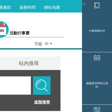
:::
圖書館
服務時間
網站地圖
/09
行動朝陽APP
活動行事曆
字級
站內搜尋
圖書館空間座位預
約
進階搜尋