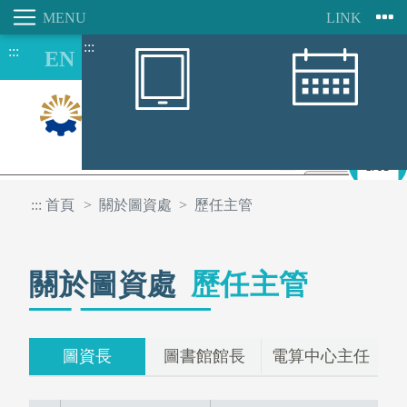
:::
:::
跳
到
主
要
內
容
8/09
區
:::
首頁
關於圖資處
歷任主管
關於圖資處
歷任主管
圖資長
圖書館館長
電算中心主任
行動朝陽APP
圖書館空間座位預約