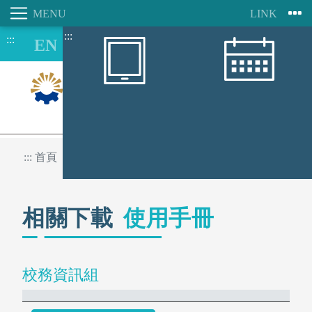
:::
:::
跳
到
主
要
內
容
8/08
區
:::
首頁
相關下載
使用手冊
相關下載
使用手冊
校務資訊組