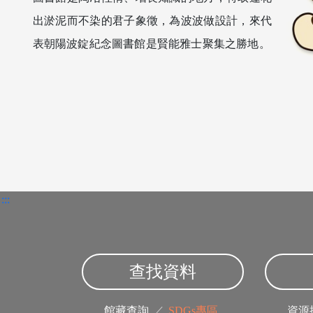
出淤泥而不染的君子象徵，為波波做設計，來代
表朝陽波錠紀念圖書館是賢能雅士聚集之勝地。
:::
查找資料
館藏查詢
／
SDGs專區
資源