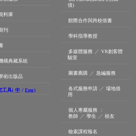
借)
資料庫
館際合作與跨校借書
期刊
學科指導教授
書
多媒體服務
／
VR創客體
驗室
機構典藏系統
圖書薦購
／
急編服務
學術出版品
各式服務申請
／
場地借
究工具(
中
/
Eng
)
用
個人專屬服務
：
教師
／
學生
／
校友
檢索課程報名