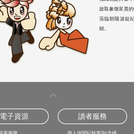
故取象徵富貴的
蒞臨朝陽波錠
歸。
電子資源
讀者服務
探索服務
個人借閱紀錄查詢(含續