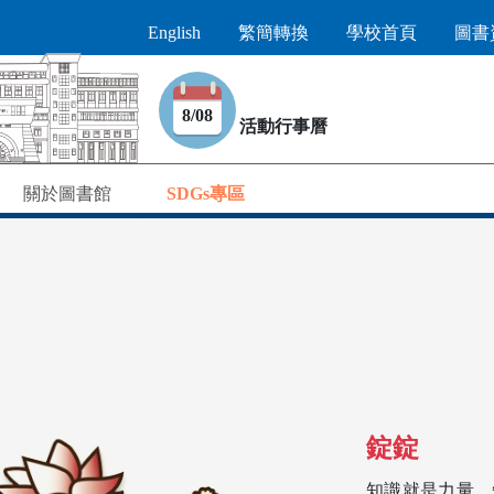
English
繁簡轉換
學校首頁
圖書
8/08
活動行事曆
關於圖書館
SDGs專區
錠錠
知識就是力量，