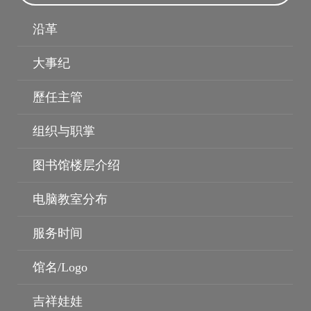
沿革
电子资料库
博硕士论文
大事纪
歷任主管
组织与职掌
图书馆楼层介绍
电脑教室分布
服务时间
馆名/Logo
吉祥娃娃