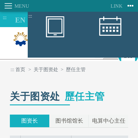
:::
:::
跳
到
主
要
内
容
8/08
区
:::
首页
关于图资处
歷任主管
关于图资处
歷任主管
图资长
图书馆馆长
电算中心主任
行动朝阳APP
图书馆空间座位预约