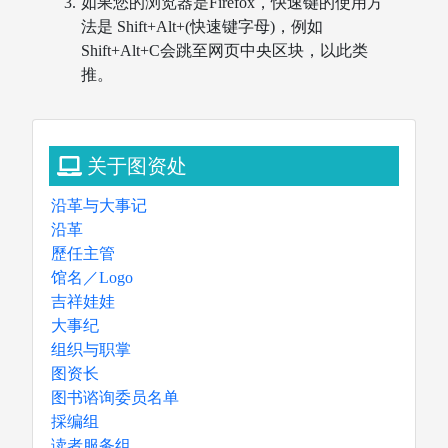
如果您的浏览器是Firefox，快速键的使用方
法是 Shift+Alt+(快速键字母)，例如
Shift+Alt+C会跳至网页中央区块，以此类
推。
关于图资处
沿革与大事记
沿革
歷任主管
馆名／Logo
吉祥娃娃
大事纪
组织与职掌
图资长
图书谘询委员名单
採编组
读者服务组