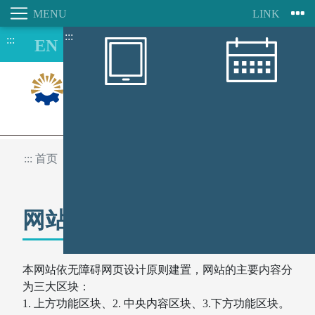
:::
:::
跳
到
主
要
内
容
区
8/10
:::
首页
网站地图
网站地图
本网站依无障碍网页设计原则建置，网站的主要内容分
为三大区块：
1. 上方功能区块、2. 中央内容区块、3.下方功能区块。