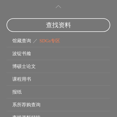
查找资料
电子资料库
馆藏查询
／
SDGs专区
波锭书飨
博硕士论文
课程用书
报纸
系所荐购查询