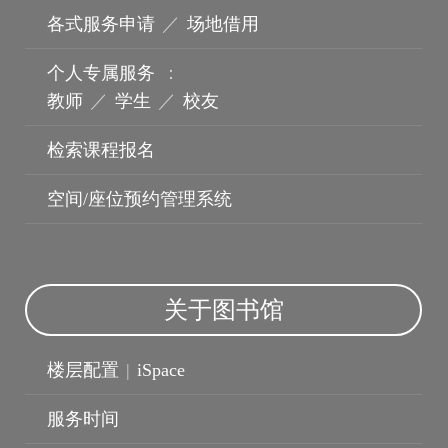
各式服务申请
／
场地借用
个人专属服务
：
教师
／
学生
／
校友
检索课程报名
空间/座位预约管理系统
关于图书馆
波锭影展
楼层配置
|
iSpace
服务时间