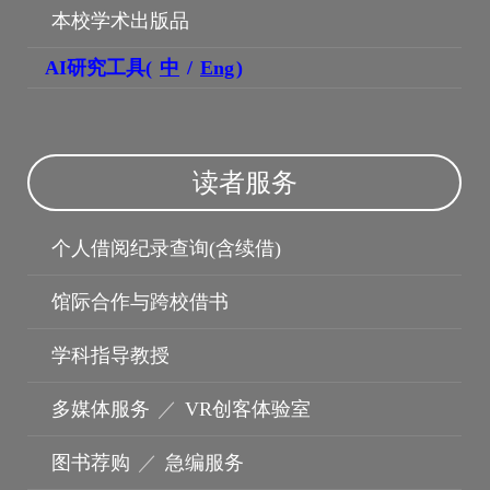
本校学术出版品
AI研究工具(
中
/
Eng
)
读者服务
个人借阅纪录查询(含续借)
机构典藏
馆际合作与跨校借书
学科指导教授
多媒体服务
／
VR创客体验室
图书荐购
／
急编服务