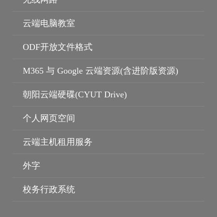
云端电脑教室
ODF开放文件格式
个人资料保护
保护智慧财产权
M365 与 Google 云端资源(含进阶版资源)
朝阳云端硬碟(CYUT Drive)
个人网页空间
云端主机租用服务
外字
校务行政系统