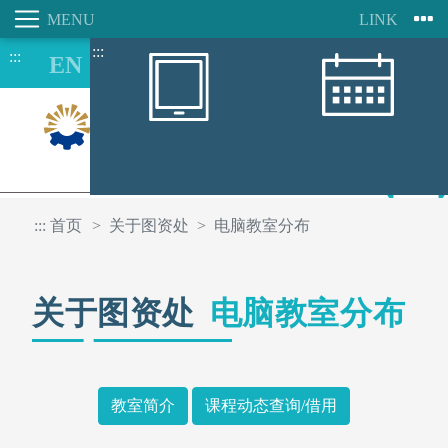
:::
:::
跳
到
主
要
内
容
8/07
区
:::
首页
关于图资处
电脑教室分布
关于图资处
电脑教室分布
教室简介
课程动态查询/借用
行动朝阳APP
图书馆空间座位预约