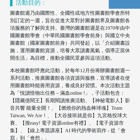
活動目的：
圖書館週乃由國際性、全國性或地方性圖書館學會所特
別訂定的一週，旨在促進大眾對於圖書館界及圖書館各
項服務的了解與支持。臺灣的圖書館週是在1970年由中
國圖書館學會（中華民國圖書館學會前身）與國立中央
圖書館（國家圖書館前身）共同發起，以「介紹圖書設
施，運用圖書館資源，培養大眾讀書風氣，倡導正當休
圖書館空間
座位預約
閒生活」為目標，推動全國民眾參與這項活動。
本校圖書館呼應此活動，於每年12月份籌辦圖書館週一
系列活動，推廣圖書館各項資源與服務，宣導讀者在使
用圖書館時能善用資源，養成良好習慣。本次活動主題
為「悅讀怪物出任務－滿血online !」，子活動包含：
【隱藏借閱王】長期閱讀推廣活動、【神秘電影人】影
音共響 能量全開！、【燃燒你的熱血棒球魂】Team
Taiwan, We Are！、【大谷接班就是你】九宮格投球大
賽、【搜easy! 電子資源online有禮】、【電子資源市
集】、【線上專題講座】AI 時代的學術寫作 - 從「會
寫」到「會想」。