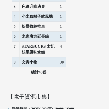
3
床邊升降邊桌
1
4
小米負離子吹風機
1
5
折疊收納推車
1
6
米家魔方延長線
1
7
STARBUCKS 太妃
4
核果風味拿鐵
8
文青小物
30
總計40份
【電子資源市集】
活動時間：2025/12/3(三) 10:00~16:00。