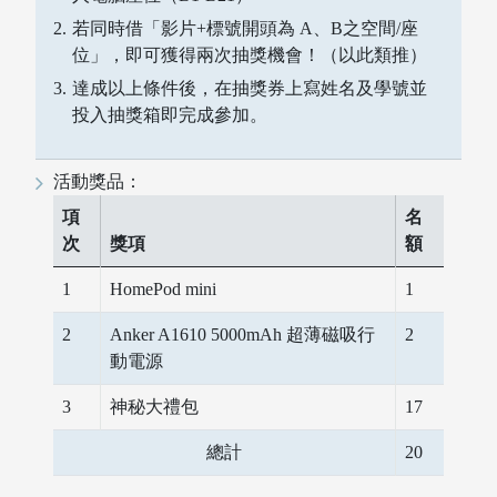
若同時借「影片+標號開頭為 A、B之空間/座
位」，即可獲得兩次抽獎機會！（以此類推）
達成以上條件後，在抽獎券上寫姓名及學號並
指導教授
投入抽獎箱即完成參加。
活動獎品：
項
名
次
獎項
額
1
HomePod mini
1
2
Anker A1610 5000mAh 超薄磁吸行
2
動電源
3
神秘大禮包
17
總計
20