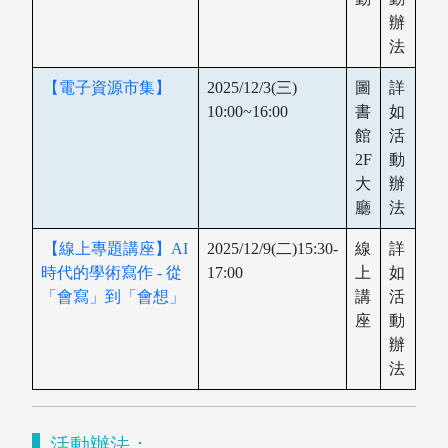
辦
法
【電子資源市集】
2025/12/3(三)
圖
詳
10:00~16:00
書
如
館
活
2F
動
大
辦
廳
法
【線上專題講座】AI
2025/12/9(二)15:30-
線
詳
時代的學術寫作 - 從
17:00
上
如
「會寫」到「會想」
講
活
座
動
辦
法
活動辦法：