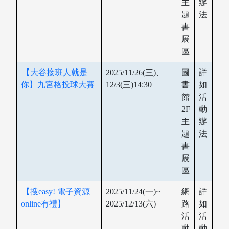
主
辦
題
法
書
展
區
【大谷接班人就是
2025/11/26(三)、
圖
詳
你】九宮格投球大賽
12/3(三)14:30
書
如
館
活
2F
動
主
辦
圖書薦購
題
法
書
展
區
【搜easy! 電子資源
2025/11/24(一)~
網
詳
online有禮】
2025/12/13(六)
路
如
活
活
動
動