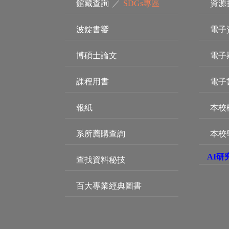
館藏查詢
／
SDGs專區
資源
波錠書饗
電子
博碩士論文
電子
課程用書
電子
報紙
本校
系所薦購查詢
本校
AI研
查找資料秘技
百大專業經典圖書