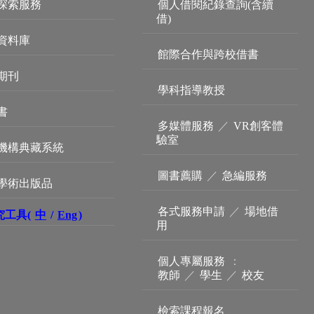
探索服務
個人借閱紀錄查詢(含續
借)
資料庫
館際合作與跨校借書
期刊
學科指導教授
書
多媒體服務
／
VR創客體
驗室
機構典藏系統
圖書薦購
／
急編服務
學術出版品
各式服務申請
／
場地借
究工具(
中
/
Eng
)
用
個人專屬服務
：
教師
／
學生
／
校友
檢索課程報名