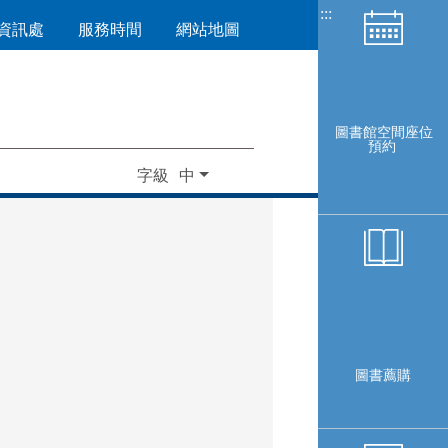
:::
資訊處
服務時間
網站地圖
圖書館空間座位
預約
字級
圖書薦購