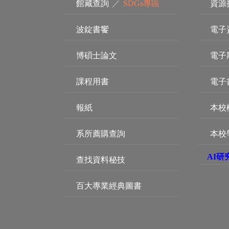
館藏查詢
／
SDGs專區
資源
波錠書饗
電子
博碩士論文
電子
課程用書
電子
報紙
本校
系所薦購查詢
本校
AI研
查找資料秘技
百大專業經典圖書