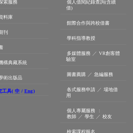
探索服務
個人借閱紀錄查詢(含續
借)
資料庫
館際合作與跨校借書
期刊
學科指導教授
書
多媒體服務
／
VR創客體
驗室
機構典藏系統
圖書薦購
／
急編服務
學術出版品
各式服務申請
／
場地借
究工具(
中
/
Eng
)
用
個人專屬服務
：
教師
／
學生
／
校友
檢索課程報名