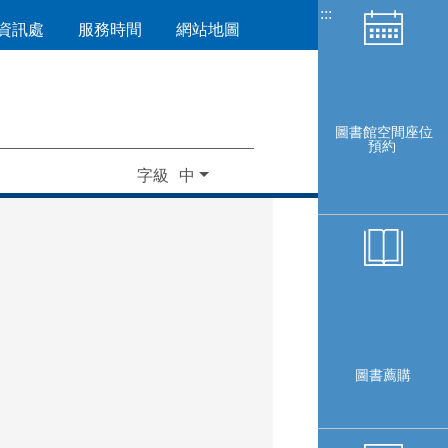
:::
資訊處
服務時間
網站地圖
圖書館空間座位
預約
字級
圖書薦購