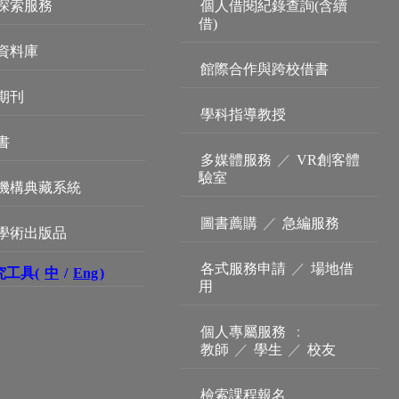
探索服務
個人借閱紀錄查詢(含續
借)
資料庫
館際合作與跨校借書
期刊
學科指導教授
書
多媒體服務
／
VR創客體
驗室
機構典藏系統
圖書薦購
／
急編服務
學術出版品
各式服務申請
／
場地借
究工具(
中
/
Eng
)
用
個人專屬服務
：
教師
／
學生
／
校友
檢索課程報名