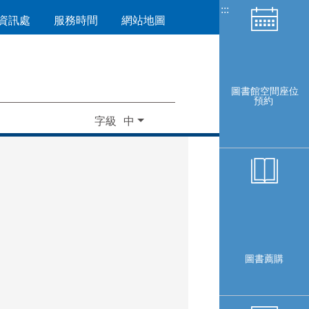
:::
資訊處
服務時間
網站地圖
圖書館空間座位
預約
字級
圖書薦購