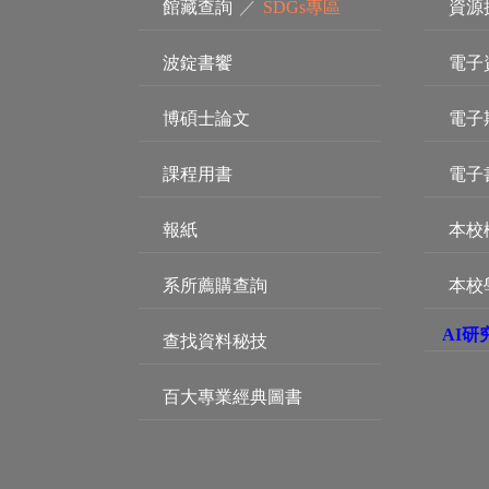
館藏查詢
／
SDGs專區
資源
波錠書饗
電子
博碩士論文
電子
課程用書
電子
報紙
本校
系所薦購查詢
本校
AI研
查找資料秘技
百大專業經典圖書