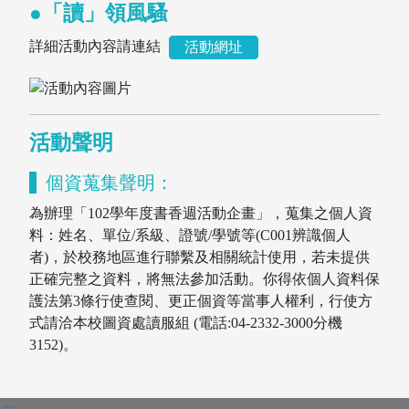
●「讀」領風騷
詳細活動內容請連結
活動網址
活動聲明
個資蒐集聲明：
為辦理「102學年度書香週活動企畫」，蒐集之個人資
料：姓名、單位/系級、證號/學號等(C001辨識個人
者)，於校務地區進行聯繫及相關統計使用，若未提供
圖書薦購
正確完整之資料，將無法參加活動。你得依個人資料保
護法第3條行使查閱、更正個資等當事人權利，行使方
式請洽本校圖資處讀服組 (電話:04-2332-3000分機
3152)。
:::