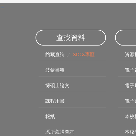
:::
查找資料
館藏查詢
／
SDGs專區
資源
波錠書饗
電子
博碩士論文
電子
課程用書
電子
報紙
本校
系所薦購查詢
本校