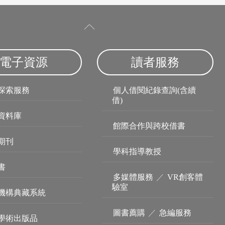
電子資源
讀者服務
探索服務
個人借閱紀錄查詢(含續
借)
資料庫
館際合作與跨校借書
期刊
學科指導教授
書
多媒體服務
／
VR創客體
驗室
機構典藏系統
圖書薦購
／
急編服務
學術出版品