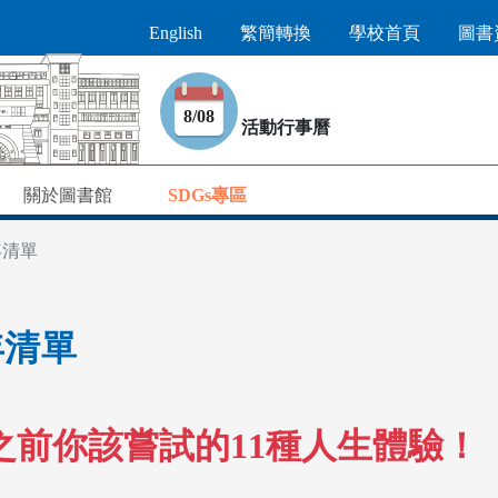
English
繁簡轉換
學校首頁
圖書
8/08
活動行事曆
關於圖書館
SDGs專區
年清單
年清單
前你該嘗試的11種人生體驗！（Life