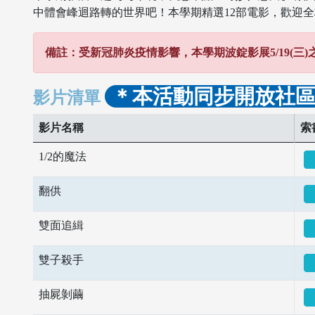
中體會峰迴路轉的世界吧！本學期精選12部電影，歡迎全
備註：受新冠肺炎疫情影響，本學期波錠影展5/19(三
＊本活動同步開放社
影片清單
影片名稱
索
1/2的魔法
翻供
雙面追緝
雙子殺手
抽屍剝繭