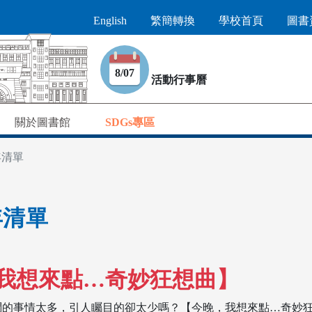
English
繁簡轉換
學校首頁
圖書
8/07
活動行事曆
關於圖書館
SDGs專區
年清單
年清單
我想來點…奇妙狂想曲】
悶的事情太多，引人矚目的卻太少嗎？【今晚，我想來點…奇妙