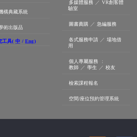
多媒體服務
／
VR創客體
驗室
機構典藏系統
圖書薦購
／
急編服務
學術出版品
各式服務申請
／
場地借
究工具(
中
/
Eng
)
用
個人專屬服務
：
教師
／
學生
／
校友
檢索課程報名
空間/座位預約管理系統