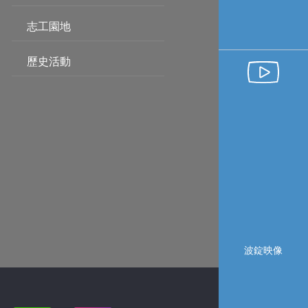
志工園地
歷史活動
波錠映像