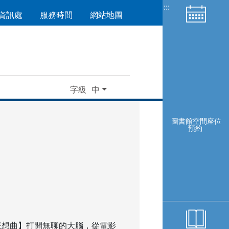
:::
資訊處
服務時間
網站地圖
字級
圖書館空間座位
預約
狂想曲】打開無聊的大腦，從電影