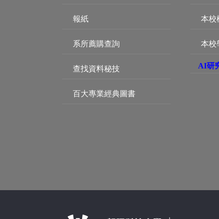
報紙
本校
系所薦購查詢
本校
AI研
查找資料秘技
百大專業經典圖書