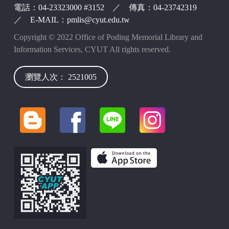
電話：04-23323000 #3152 ／ 傳真：04-23742319
／ E-MAIL：pmlis@cyut.edu.tw
Copyright © 2022 Office of Poding Memorial Library and
Information Services, CYUT All rights reserved.
瀏覽人次： 2521005