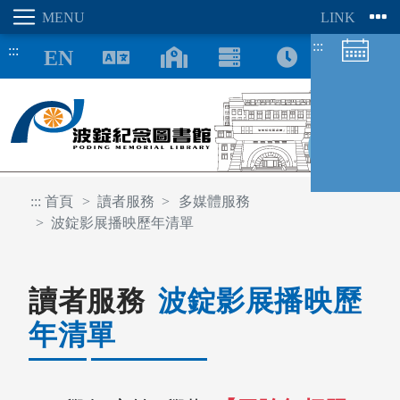
:::
:::
8/09
:::
首頁
讀者服務
多媒體服務
波錠影展播映歷年清單
圖書館空間
座位預約
讀者服務
波錠影展播映歷
年清單