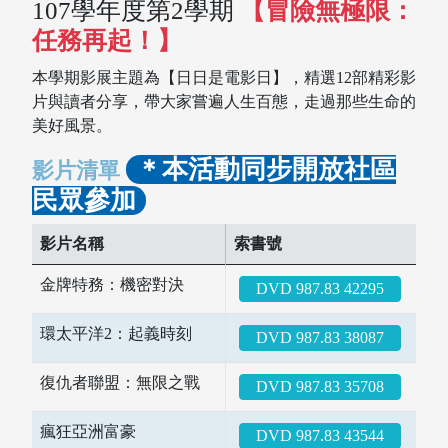
107學年度第2學期
【冒險無極限：
任務再起！】
本學期影展主題為【日日是電影日】，精選12部精彩影
片與讀者分享，帶大家嘗遍人生百態，走過那些生命的
美好風景。
＊本活動同步開放社區
影片清單
民眾參加
影片名稱
索書號
金牌特務：機密對決
DVD 987.83 42295
環太平洋2：起義時刻
DVD 987.83 38087
復仇者聯盟：無限之戰
DVD 987.83 35708
瘋狂亞洲富豪
DVD 987.83 43544