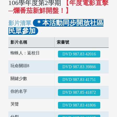
106學年度第2學期
【年度電影直擊
─爛番茄新鮮開盤！】
＊本活動同步開放社區
影片清單
民眾參加
影片名稱
索書號
蜘蛛人：返校日
DVD 987.83 42016
玩命關頭8
DVD 987.83 39866
關鍵少數
DVD 987.83 41751
你的名字
DVD 987.85 41872
哭聲
DVD 987.83 41806
分裂