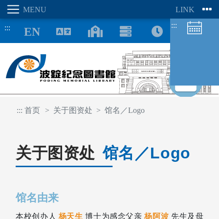
:::
:::
8/08
:::
首页
关于图资处
馆名／Logo
图书馆空间
座位预约
关于图资处
馆名／Logo
馆名由来
本校创办人
杨天生
博士为感念父亲
杨阿波
先生及母