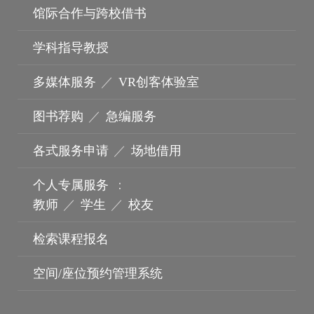
馆际合作与跨校借书
学科指导教授
多媒体服务
／
VR创客体验室
图书荐购
／
急编服务
各式服务申请
／
场地借用
个人专属服务
：
机构典藏
教师
／
学生
／
校友
检索课程报名
空间/座位预约管理系统