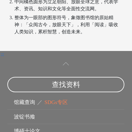
中间橘色圆形为立足朝阳、放眼全球之意，代表学
术、资讯、知识和文化等全面性交流网。
整体为一眼部的图形符号，象徵图书馆的原始精
神：「众阅古今，放眼天下」，利用「阅读」吸收
人类知识，累积智慧，创造未来。
:::
查找资料
指导教授
馆藏查询
／
SDGs专区
波锭书飨
博硕士论文