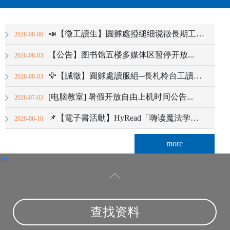
📣【徵工讀生】圎赇處掗缒细谠徵長期工讀生(圖書館)...
2026-08-06
【公告】图书馆五楼多媒体区暂停开放...
2026-08-03
🦅【誠徵】圎赇處讀服組─長札柃台工讀生3名🦅...
2026-08-03
[电脑教室] 暑假开放自由上机时间公告...
2026-07-03
📌【電子書活動】HyRead「嗨读魔法学院」正式开课啰！ 🎓，宿恐指定任務抽Go...
2026-06-16
more
:::
指导教授
查找资料