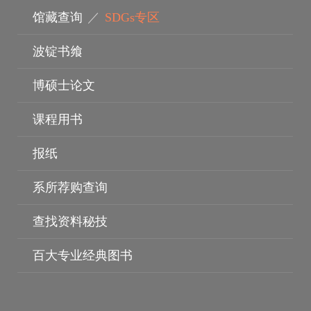
馆藏查询
／
SDGs专区
波锭书飨
博硕士论文
课程用书
报纸
系所荐购查询
电子资料库
查找资料秘技
百大专业经典图书