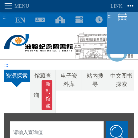
:::
:::
8/07
:::
资源探索
馆藏查
电子资
站内搜
中文图书
图书馆空间
座位预约
料库
寻
探索
新
到
询
馆
藏
请
输