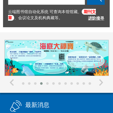
入
查
云端图书馆自动化系统 可查询本馆馆藏、
期刊文
询
章
、会议论文及机构典藏等。
进阶搜寻
值
图书荐购
最新消息