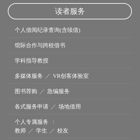
读者服务
个人借阅纪录查询(含续借)
馆际合作与跨校借书
学科指导教授
多媒体服务
／
VR创客体验室
图书荐购
／
急编服务
机构典藏
各式服务申请
／
场地借用
个人专属服务
：
教师
／
学生
／
校友