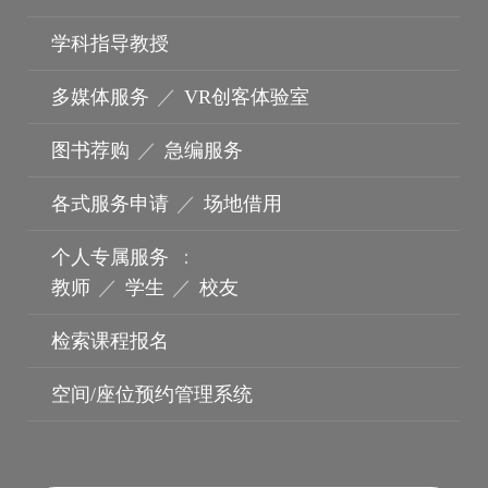
学科指导教授
多媒体服务
／
VR创客体验室
图书荐购
／
急编服务
各式服务申请
／
场地借用
个人专属服务
：
教师
／
学生
／
校友
波锭影展
检索课程报名
空间/座位预约管理系统