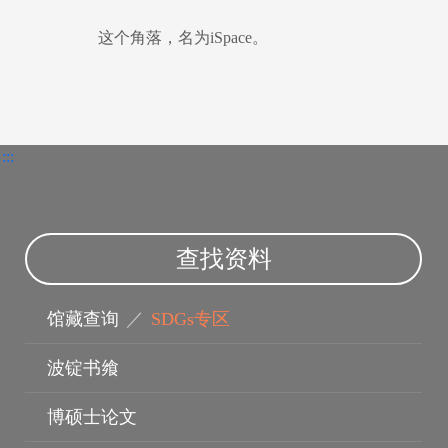
这个角落，名为iSpace。
电子资料库
:::
查找资料
馆藏查询
／
SDGs专区
波锭书飨
博硕士论文