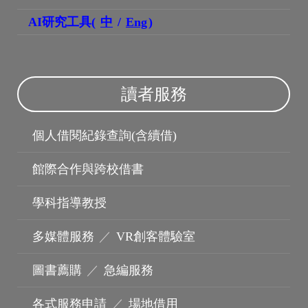
AI研究工具(
中
/
Eng
)
讀者服務
個人借閱紀錄查詢(含續借)
館際合作與跨校借書
學科指導教授
多媒體服務
／
VR創客體驗室
波錠影展
圖書薦購
／
急編服務
各式服務申請
／
場地借用