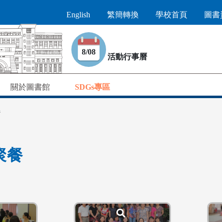
English
繁簡轉換
學校首頁
圖書
8/08
活動行事曆
關於圖書館
SDGs專區
餐
聚餐