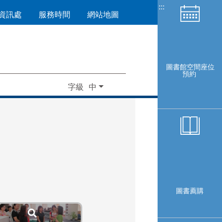
:::
資訊處
服務時間
網站地圖
圖書館空間座位
預約
字級
圖書薦購