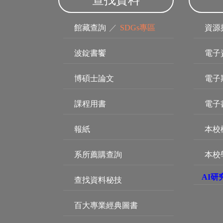
查找資料
館藏查詢
／
SDGs專區
資源
波錠書饗
電子
博碩士論文
電子
課程用書
電子
報紙
本校
系所薦購查詢
本校
AI研
查找資料秘技
百大專業經典圖書