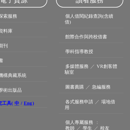
電子資源
讀者服務
探索服務
個人借閱紀錄查詢(含續
借)
資料庫
館際合作與跨校借書
期刊
學科指導教授
書
多媒體服務
／
VR創客體
驗室
機構典藏系統
圖書薦購
／
急編服務
學術出版品
各式服務申請
／
場地借
究工具(
中
/
Eng
)
用
個人專屬服務
：
教師
／
學生
／
校友