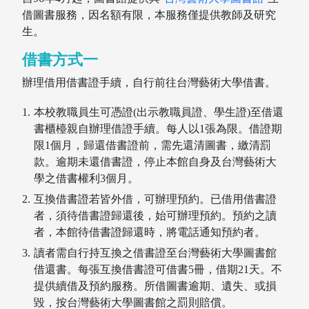
借圖書服務，因名額有限，本服務僅提供教師及研究
生。
借書方式一
辦理借用借書證手續，自行前往台灣藝術大學借書。
本校教職員生可憑證(出示教職員證、學生證)至借還
書櫃檯親自辦理借證手續。每人以1張為限。借證期
限1個月，歸還借書證前，需先還清圖書，繳清罰
款。逾期未還借書證，停止本館自身及台灣藝術大
學之借書權利3個月。
互換借書證若皆外借，可辦理預約。已借用借書證
者，須待借書證歸還後，始可辦理預約。預約之讀
者，本館待借書證歸還時，將電話通知預約者。
圖書薦購
讀者需自行持互換之借書證至台灣藝術大學圖書館
借還書。每張互換借書證可借書5冊，借期21天。不
提供續借及預約服務。所借圖書逾期、遺失、或損
毀，按台灣藝術大學圖書館之罰則賠償。