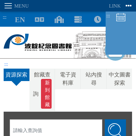
:::
:::
8/09
:::
資源探索
館藏查
電子資
站內搜
中文圖書
圖書館空間
料庫
尋
探索
新
座位預約
到
詢
館
藏
請
輸