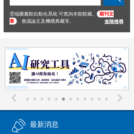
入
查
雲端圖書館自動化系統 可查詢本館館藏、
期刊文
詢
章
、會議論文及機構典藏等。
進階搜尋
值
圖書薦購
最新消息