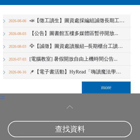
📣【徵工讀生】圖資處採編組誠徵長期工讀生(圖書館)...
2026-08-06
【公告】圖書館五樓多媒體區暫停開放...
2026-08-03
🦅【誠徵】圖資處讀服組─長期櫃台工讀生3名🦅...
2026-08-03
[電腦教室] 暑假開放自由上機時間公告...
2026-07-03
📌【電子書活動】HyRead「嗨讀魔法學院」正式開課囉！ 🎓，完成指定任務抽Go...
2026-06-16
more
:::
指導教授
查找資料