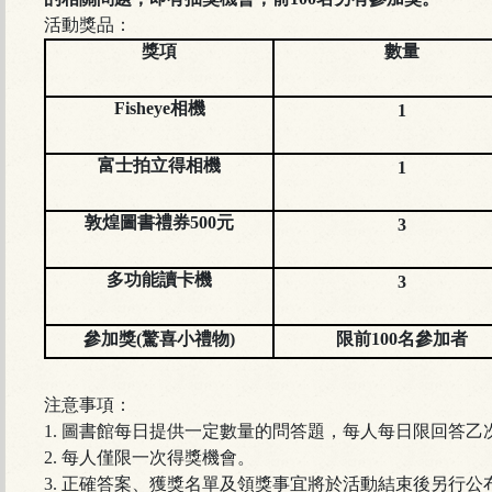
活動獎品：
獎項
數量
Fisheye相機
1
富士拍立得相機
1
敦煌圖書禮券500元
3
多功能讀卡機
3
參加獎(驚喜小禮物)
限前100名參加者
注意事項：
1. 圖書館每日提供一定數量的問答題，每人每日限回答乙
2. 每人僅限一次得獎機會。
3. 正確答案、獲獎名單及領獎事宜將於活動結束後另行