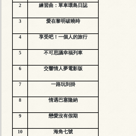
2
練習曲：單車環島日誌
3
愛在黎明破曉時
4
享受吧！一個人的旅行
5
不可思議幸福列車
6
交響情人夢電影版
7
一路玩到掛
8
情遇巴塞隆納
9
戀愛沒有假期
10
海角七號