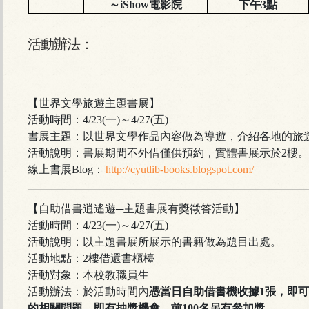
～iShow電影院
下午3點
活動辦法：
【世界文學旅遊主題書展】
活動時間：4/23(一)～4/27(五)
書展主題：以世界文學作品內容做為導遊，介紹各地的旅
活動說明：
書展期間不外借僅供預約
，實體書展示於2樓。
線上書展Blog：
http://cyutlib-books.blogspot.com/
【自助借書逍遙遊─主題書展有獎徵答活動】
活動時間：4/23(一)～4/27(五)
活動說明：以主題書展所展示的書籍做為題目出處。
活動地點：2樓借還書櫃檯
活動對象：本校教職員生
活動辦法：於活動時間內
憑當日自助借書機收據1張，即
的相關問題，即有抽獎機會，前100名另有參加獎。