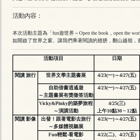
活動內容：
本次活動主題為「fun遊世界～Open the book，open t
如開啟了世界之窗。讓我們乘著閱讀的翅膀，翻山越嶺，
活動項目
日期
閱讀 旅行
世界文學主題書展
4/23(一)～4/27(五)
自助借書逍遙遊
4/23(一)～4/27(五)
～主題書展有獎徵答活動
Vicky&Pinky的築夢旅程
4/25(三)
～演講活動
上午10點30 ~ 12點
閱讀 影像
出發！跟著電影去旅行
4/23(一)～4/27(五)
～多媒體視聽展
Fun輕鬆‧看電影
4/22(二)、4/27(五)