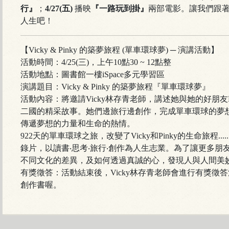
行』
；
4/27(五)
播映
『一路玩到掛』
兩部電影。讓我們跟
人生吧！
【Vicky & Pinky 的築夢旅程 (單車環球夢) ─ 演講活動】
活動時間：4/25(三)，上午10點30 ~ 12點整
活動地點：圖書館一樓iSpace多元學習區
演講題目：Vicky & Pinky 的築夢旅程『單車環球夢』
活動內容：將邀請Vicky林存青老師，講述她與她的好朋友
二國的精采故事。她們邊旅行邊創作，完成單車環球的夢
傳遞夢想的力量和生命的熱情。
922天的單車環球之旅，改變了Vicky和Pinky的生命旅程.
錄片，以讀書‧思考‧旅行‧創作為人生志業。為了讓更多
不同文化的差異，及如何透過真誠的心，發現人與人間美
有獎徵答：活動結束後，Vicky林存青老師會進行有獎徵
創作書喔。