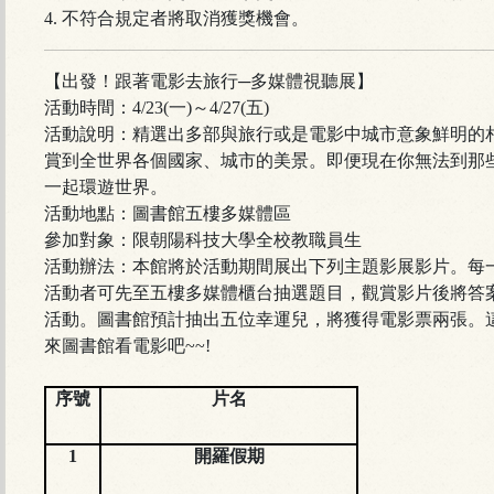
4. 不符合規定者將取消獲獎機會。
【出發！跟著電影去旅行─多媒體視聽展】
活動時間：4/23(一)～4/27(五)
活動說明：精選出多部與旅行或是電影中城市意象鮮明的
賞到全世界各個國家、城市的美景。即便現在你無法到那
一起環遊世界。
活動地點：圖書館五樓多媒體區
參加對象：限朝陽科技大學全校教職員生
活動辦法：本館將於活動期間展出下列主題影展影片。每一
活動者可先至五樓多媒體櫃台抽選題目，觀賞影片後將答
活動。圖書館預計抽出五位幸運兒，將獲得電影票兩張。
來圖書館看電影吧~~!
序號
片名
1
開羅假期