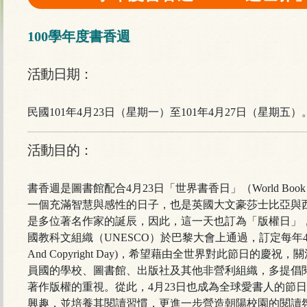
100學年度書香週
活動日期：
民國101年4月23日（星期一）至101年4月27日（星期五）
活動目的：
書香週是圖書館配合4月23日「世界書香日」（World Bo
一個充滿智慧與感性的日子，也是英國大文豪莎士比亞與
是多位著名作家的誕辰，因此，這一天也訂為「版權日」
國教科文組織（UNESCO）於巴黎大會上通過，訂定每年4月2
And Copyright Day)，希望藉由全世界對此節日
員國的學校、圖書館、出版社及其他非營利組織，多提倡
著作版權的重視。從此，4月23日也成為全球愛書人的節
興趣，並培養其閱讀習慣，更進一步營造朝陽校園的閱讀