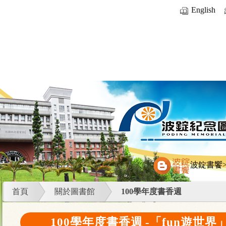
English
波錠書饗
首頁
關於圖書館
100學年度書香週
100學年度書香週 -「fun遊世界