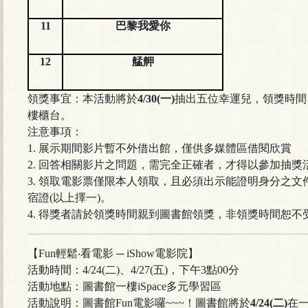
11
巴黎我愛你
12
艋舺
領獎事宜：本活動將於
4/30(一)
抽出五位幸運兒，領獎時間
樓櫃台。
注意事項：
1. 展示期間影片暫不外借出館，僅供多媒體區借閱欣賞
2. 回答相關影片之問題，需完全正確者，才得以參加抽獎
3. 領取電影票僅限本人領取，且必須出示能證明身分之
宿證(以上擇一)。
4. 得獎者請於領獎時間親到圖書館領獎，非領獎時間恕不
【Fun輕鬆‧看電影 ─ iShow電影院】
活動時間：4/24(二)、4/27(五)，下午3點00分
活動地點：圖書館一樓iSpace多元學習區
活動說明：圖書館Fun電影囉~~~！圖書館將於
4/24(二)
在