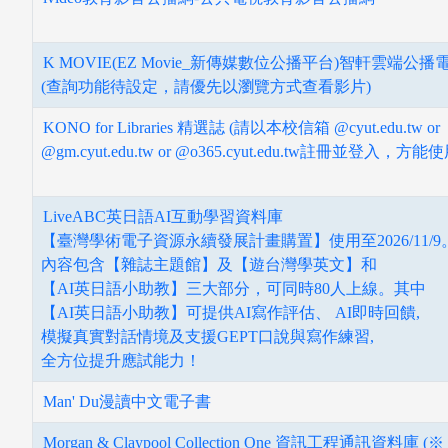
K MOVIE(EZ Movie_新傳媒數位公播平台)智軒雲端公播
(查詢功能待設定，請優先以瀏覽方式查看影片)
KONO for Libraries 精選誌 (請以本校信箱 @cyut.edu.tw or
@gm.cyut.edu.tw or @o365.cyut.edu.tw註冊並登入，方能使
電子資料庫
LiveABC英日語AI互動學習資料庫
【臺灣學術電子資源永續發展計畫購置】使用至2026/11/9
內容包含【雜誌主題館】及【遊台灣學英文】和
【AI英日語小助教】三大部分，可同時80人上線。其中
【AI英日語小助教】可提供AI寫作評估、 AI即時回饋,
模擬真實對話情境及支援GEPT口說與寫作練習,
全方位提升應試能力！
Man' Du漫讀中文電子書
Morgan & Claypool Collection One 資訊工程通訊資料庫 (※