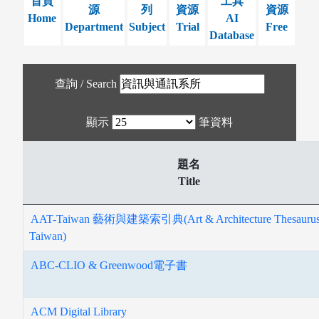
首頁
工具
源
列
資源
資源
Home
AI
Department
Subject
Trial
Free
Database
查詢 / Search
顯示
筆資料
題名
Title
AAT-Taiwan 藝術與建築索引典(Art & Architecture Thesauru
Taiwan)
ABC-CLIO & Greenwood電子書
ACM Digital Library