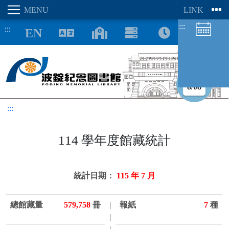
:::
:::
8/08
:::
圖書館空間
座位預約
114 學年度館藏統計
統計日期：
115 年 7 月
總館藏量
579,758
冊
|
報紙
7
種
|