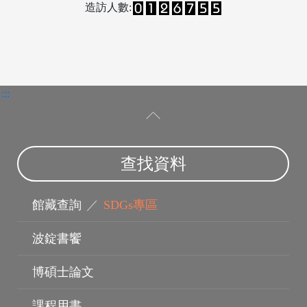
造訪人數:
:::
查找資料
館藏查詢
／
SDGs專區
波錠書饗
博碩士論文
課程用書